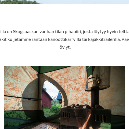
lla on Skogsbackan vanhan tilan pihapiiri, josta löytyy hyvin teltta
it kuljetamme rantaan kanoottikärryillä tai kajakkitrailerilla. Pä
löylyt.