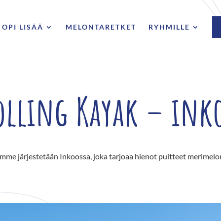
OPI LISÄÄ
MELONTARETKET
RYHMILLE
olling Kayak – ink
amme järjestetään Inkoossa, joka tarjoaa hienot puitteet merimel