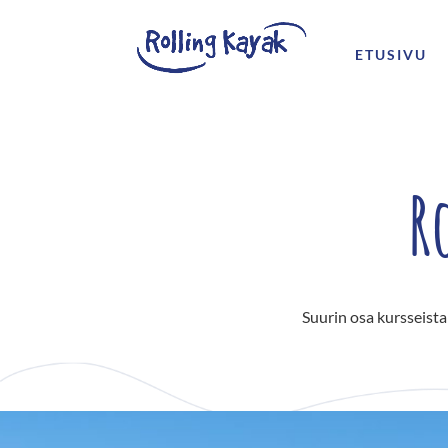
ETUSIVU
R
Suurin osa kursseist