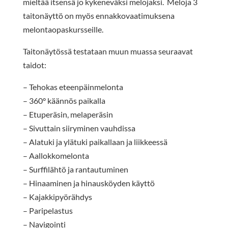
mieltää itsensä jo kykeneväksi melojaksi. Meloja 3
taitonäyttö on myös ennakkovaatimuksena
melontaopaskursseille.
Taitonäytössä testataan muun muassa seuraavat
taidot:
– Tehokas eteenpäinmelonta
– 360° käännös paikalla
– Etuperäsin, melaperäsin
– Sivuttain siiryminen vauhdissa
– Alatuki ja ylätuki paikallaan ja liikkeessä
– Aallokkomelonta
– Surffilähtö ja rantautuminen
– Hinaaminen ja hinausköyden käyttö
– Kajakkipyörähdys
– Paripelastus
– Navigointi