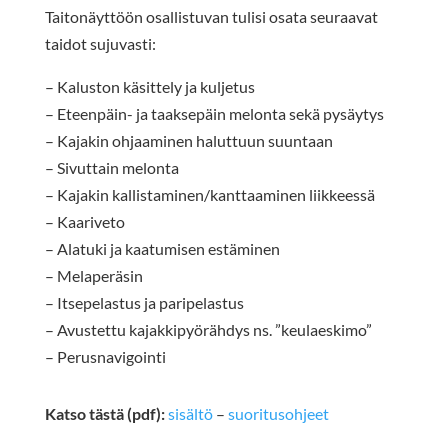
Taitonäyttöön osallistuvan tulisi osata seuraavat
taidot sujuvasti:
– Kaluston käsittely ja kuljetus
– Eteenpäin- ja taaksepäin melonta sekä pysäytys
– Kajakin ohjaaminen haluttuun suuntaan
– Sivuttain melonta
– Kajakin kallistaminen/kanttaaminen liikkeessä
– Kaariveto
– Alatuki ja kaatumisen estäminen
– Melaperäsin
– Itsepelastus ja paripelastus
– Avustettu kajakkipyörähdys ns. ”keulaeskimo”
– Perusnavigointi
Katso tästä (pdf):
sisältö
–
suoritusohjeet