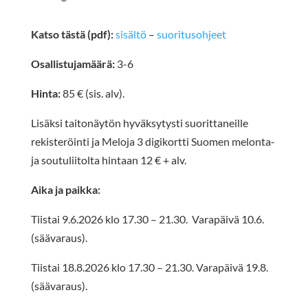
Katso tästä (pdf):
sisältö
–
suoritusohjeet
Osallistujamäärä:
3-6
Hinta:
85
€ (sis. alv).
Lisäksi taitonäytön hyväksytysti suorittaneille
rekisteröinti ja Meloja 3 digikortti Suomen melonta-
ja soutuliitolta hintaan 12 € + alv.
Aika ja paikka:
Tiistai 9.6.2026 klo 17.30 – 21.30. Varapäivä 10.6.
(säävaraus).
Tiistai 18.8.2026 klo 17.30 – 21.30. Varapäivä 19.8.
(säävaraus).