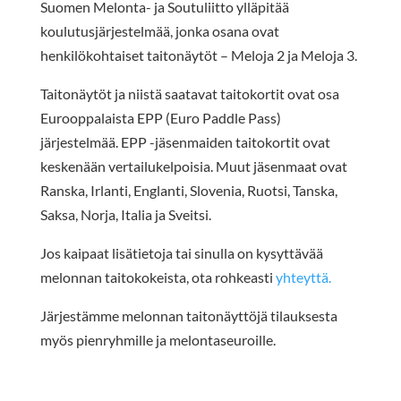
Suomen Melonta- ja Soutuliitto ylläpitää
koulutusjärjestelmää, jonka osana ovat
henkilökohtaiset taitonäytöt – Meloja 2 ja Meloja 3.
Taitonäytöt ja niistä saatavat taitokortit ovat osa
Eurooppalaista EPP (Euro Paddle Pass)
järjestelmää.
EPP -jäsenmaiden taitokortit ovat
keskenään vertailukelpoisia.
Muut jäsenmaat ovat
Ranska, Irlanti, Englanti, Slovenia, Ruotsi, Tanska,
Saksa, Norja, Italia ja Sveitsi.
Jos kaipaat lisätietoja tai sinulla on kysyttävää
melonnan taitokokeista, ota rohkeasti
yhteyttä
.
Järjestämme melonnan taitonäyttöjä tilauksesta
myös pienryhmille ja melontaseuroille.