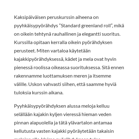
Kaksipäiväisen peruskurssin aiheena on
pyyhkäisypyörähdys ”Standard greenland roll”, mikä
on oikein tehtynä rauhallinen ja elegantti suoritus.
Kurssilla opitaan kerralla oikein pyörähdyksen
perusteet. Miten vartaloa käytetään
kajakkipyörähdyksessä, kädet ja mela ovat hyvin
pienessä roolissa oikeassa suorituksessa. Sitä ennen
rakennamme luottamuksen meren ja itsemme
välille. Uskon vahvasti siihen, että saamme hyviä
tuloksia kurssin aikana.
Pyyhkäisypyörähdyksen alussa meloja kelluu
selällään kajakin kyljen vieressä hieman veden
pinnan alapuolella ja tätä ylävartalon antamaa
kellutusta vasten kajakki pyöräytetään takaisin