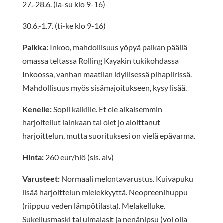
27.-28.6. (la-su klo 9-16)
30.6.-1.7. (ti-ke klo 9-16)
Paikka:
Inkoo, mahdollisuus yöpyä paikan päällä
omassa teltassa Rolling Kayakin tukikohdassa
Inkoossa, vanhan maatilan idyllisessä pihapiirissä.
Mahdollisuus myös sisämajoitukseen, kysy lisää.
Kenelle:
Sopii kaikille. Et ole aikaisemmin
harjoitellut lainkaan tai olet jo aloittanut
harjoittelun, mutta suorituksesi on vielä epävarma.
Hinta:
260 eur/hlö (sis. alv)
Varusteet:
Normaali melontavarustus. Kuivapuku
lisää harjoittelun mielekkyyttä. Neopreenihuppu
(riippuu veden lämpötilasta). Melakelluke.
Sukellusmaski tai uimalasit ja nenänipsu (voi olla