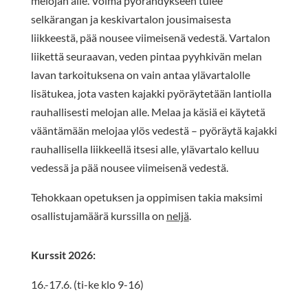
melojan alle. Voima pyörähdykseen tulee
selkärangan ja keskivartalon jousimaisesta
liikkeestä, pää nousee viimeisenä vedestä. Vartalon
liikettä seuraavan, veden pintaa pyyhkivän melan
lavan tarkoituksena on vain antaa ylävartalolle
lisätukea, jota vasten kajakki pyöräytetään lantiolla
rauhallisesti melojan alle. Melaa ja käsiä ei käytetä
vääntämään melojaa ylös vedestä – pyöräytä kajakki
rauhallisella liikkeellä itsesi alle, ylävartalo kelluu
vedessä ja pää nousee viimeisenä vedestä.
Tehokkaan opetuksen ja oppimisen takia maksimi
osallistujamäärä kurssilla on
neljä
.
Kurssit 2026:
16.-17.6. (ti-ke klo 9-16)