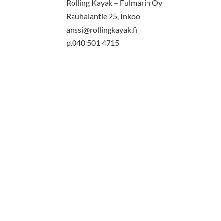
Rolling Kayak – Fulmarin Oy
Rauhalantie 25, Inkoo
anssi@rollingkayak.fi
p.040 501 4715