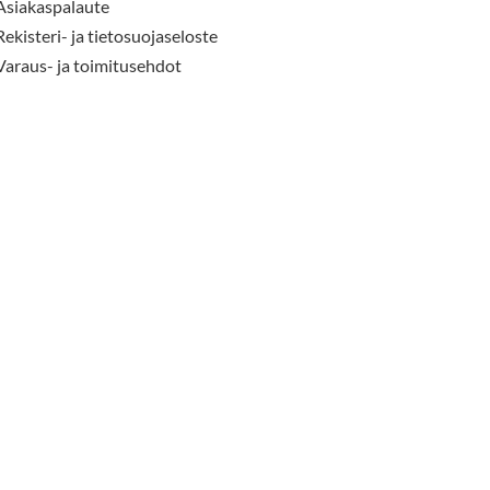
Asiakaspalaute
Rekisteri- ja tietosuojaseloste
Varaus- ja toimitusehdot