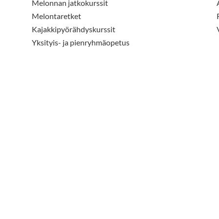
Melonnan jatkokurssit
Melontaretket
Kajakkipyörähdyskurssit
Yksityis- ja pienryhmäopetus