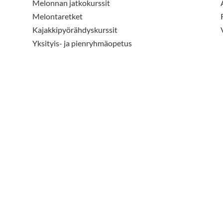
Melonnan jatkokurssit
Melontaretket
Kajakkipyörähdyskurssit
Yksityis- ja pienryhmäopetus