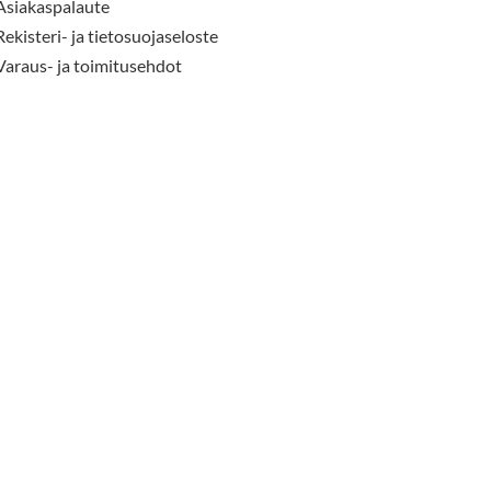
Asiakaspalaute
Rekisteri- ja tietosuojaseloste
Varaus- ja toimitusehdot