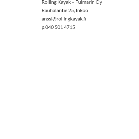
Rolling Kayak – Fulmarin Oy
Rauhalantie 25, Inkoo
anssi@rollingkayak.fi
p.040 501 4715