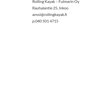
Rolling Kayak – Fulmarin Oy
Rauhalantie 25, Inkoo
anssi@rollingkayak.fi
p.040 501 4715