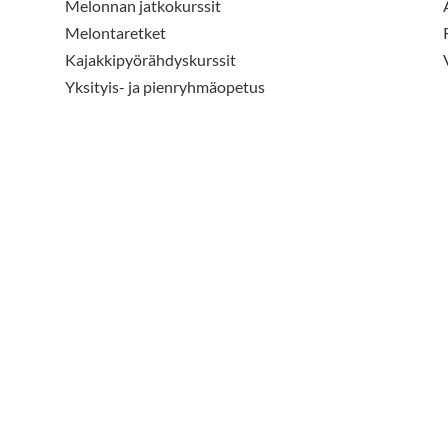
Melonnan jatkokurssit
Melontaretket
Kajakkipyörähdyskurssit
Yksityis- ja pienryhmäopetus