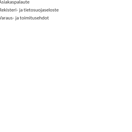
Asiakaspalaute
Rekisteri- ja tietosuojaseloste
Varaus- ja toimitusehdot