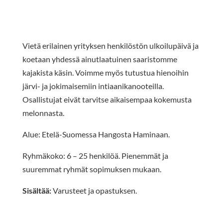
Vietä erilainen yrityksen henkilöstön ulkoilupäivä ja
koetaan yhdessä ainutlaatuinen saaristomme
kajakista käsin. Voimme myös tutustua hienoihin
järvi- ja jokimaisemiin intiaanikanooteilla.
Osallistujat eivät tarvitse aikaisempaa kokemusta
melonnasta.
Alue: Etelä-Suomessa Hangosta Haminaan.
Ryhmäkoko: 6 – 25 henkilöä. Pienemmät ja
suuremmat ryhmät sopimuksen mukaan.
Sisältää:
Varusteet ja opastuksen.