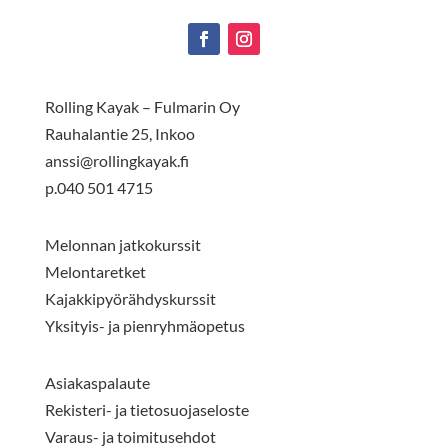
Rolling Kayak – Fulmarin Oy
Rauhalantie 25, Inkoo
anssi@rollingkayak.fi
p.040 501 4715
Melonnan jatkokurssit
Melontaretket
Kajakkipyörähdyskurssit
Yksityis- ja pienryhmäopetus
Asiakaspalaute
Rekisteri- ja tietosuojaseloste
Varaus- ja toimitusehdot